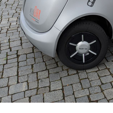
über uns
MO-torsport.com
Unternehmensphilosophie
News
Leihsysteme Hörversorgung
Aktionen