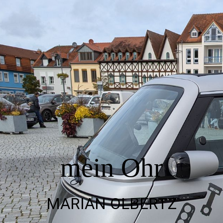
Startseite
Sprechstunde Bad Sülze
Termin vereinbaren
häufige Fragen
mein Ohr
Hörtherapie
MARIAN OLBERTZ