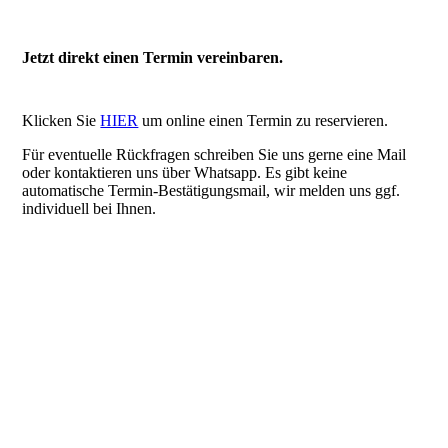
Galerie
Jetzt direkt einen Termin vereinbaren.
Klicken Sie
HIER
um online einen Termin zu reservieren.
Anfahrt / Parken
Für eventuelle Rückfragen schreiben Sie uns gerne eine Mail
oder kontaktieren uns über Whatsapp. Es gibt keine
automatische Termin-Bestätigungsmail, wir melden uns ggf.
individuell bei Ihnen.
Kontakt
Online-Hörtest
Hörverlust und Ursachen