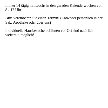
Ablauf / Preise
Immer 14-tägig mittwochs in den geraden Kalenderwochen von
8 - 12 Uhr
Bitte vereinbaren Sie einen Termin! (Entweder persönlich in der
Hersteller
Salz-Apotheke oder über uns)
Individuelle Hausbesuche bei Ihnen vor Ort sind natürlich
weiterhin möglich!
Leistungen
Schwerpunkte
Jobs
Datenschutz, Haftungsausschluss