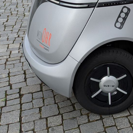
über uns
MO-torsport.com
Unternehmensphilosophie
News
Leihsysteme Hörversorgung
Aktionen