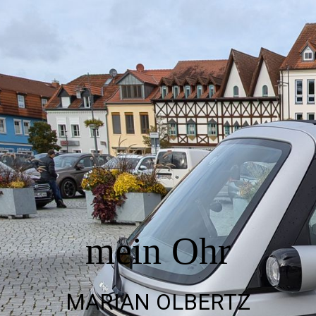
Startseite
Sprechstunde Bad Sülze
Termin vereinbaren
häufige Fragen
mein Ohr
Hörtherapie
MARIAN OLBERTZ