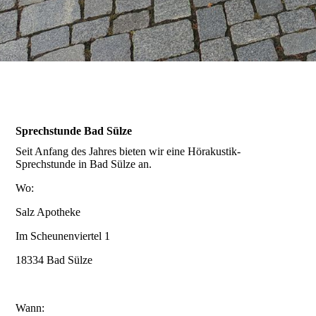
Galerie
Anfahrt / Parken
Sprechstunde Bad Sülze
Kontakt
Seit Anfang des Jahres bieten wir eine Hörakustik-
Sprechstunde in Bad Sülze an.
Wo:
Online-Hörtest
Salz Apotheke
Im Scheunenviertel 1
18334 Bad Sülze
Hörverlust und Ursachen
Wann: