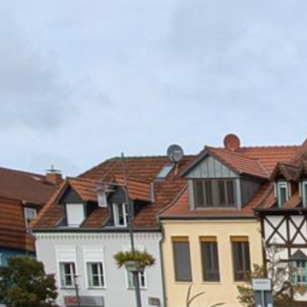
Startseite
Sprechstunde Bad Sülze
Termin vereinbaren
häufige Fragen
Hörtherapie