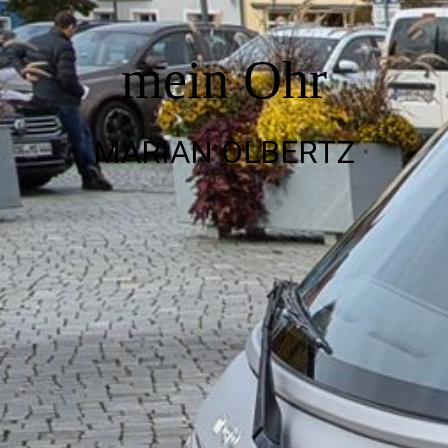
über uns
mein Ohr
MO-torsport.com
MARIAN OLBERTZ
Unternehmensphilosophie
News
Leihsysteme Hörversorgung
Aktionen